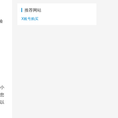
推荐网站
X账号购买
验
。
小
您
以