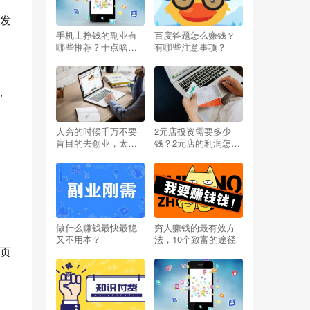
发
手机上挣钱的副业有
百度答题怎么赚钱？
哪些推荐？干点啥能
有哪些注意事项？
挣钱呢小投资？
，
人穷的时候千万不要
2元店投资需要多少
盲目的去创业，太扎
钱？2元店的利润怎么
心啦
样？开两元店挣不挣
钱？
做什么赚钱最快最稳
穷人赚钱的最有效方
又不用本？
法，10个致富的途径
页