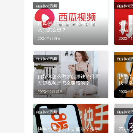
自媒体短视频
自媒体短
西瓜创作平台有什么用？登录
如何
入口怎么进？
小店
2024年3月8日
2023年
自媒体短视频
自媒体短
自媒体怎么做才能赚钱？抖音
快手
发短视频是怎么赚钱的？
快手
适合
2023年9月15日
2023年
自媒体短视频
自媒体短
快手小店怎么上架商品？快手
不小