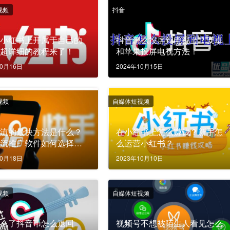
视频
抖音
在小红书上开属于自己的
抖音怎么投屏到电视上？安卓
？超详细的教程来了！
和苹果投屏电视方法！
10月16日
2024年10月15日
视频
自媒体短视频
引流的最快方法是什么？
在小红书上怎么赚钱？新手怎
引流推广软件如何选择最
么运营小红书？
的软件？
10月18日
2023年10月10日
视频
自媒体短视频
心充了抖音币怎么退回
视频号不想被陌生人看见怎么