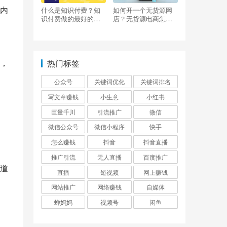
内
什么是知识付费？知
如何开一个无货源网
识付费做的最好的平
店？无货源电商怎么
台有哪些？
做？
，
热门标签
公众号
关键词优化
关键词排名
写文章赚钱
小生意
小红书
巨量千川
引流推广
微信
微信公众号
微信小程序
快手
怎么赚钱
抖音
抖音直播
推广引流
无人直播
百度推广
道
直播
短视频
网上赚钱
网站推广
网络赚钱
自媒体
蝉妈妈
视频号
闲鱼