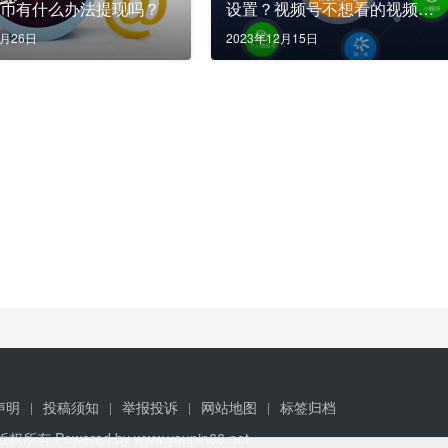
抖币有什么办法提现吗？
设置？视频号不想看的视频怎
么屏蔽掉？
9月26日
2023年12月15日
声明
投稿须知
举报投诉
网站地图
标签归档
 版权所有 Powered by
www.youpin66.net