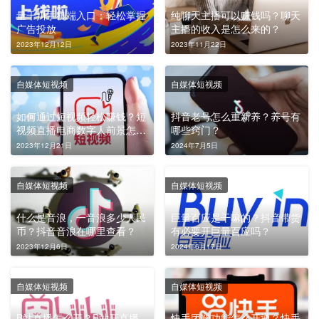
量千川手机端入口：轻松掌握
纯聊天主播可以赚钱吗？聊天
广告投放
主播的收入是怎么来的？
2023年12月12日
2023年11月22日
自媒体短视频
自媒体短视频
如何通过短视频轻松赚钱？短
抖音老号怎么重新养？养号有
视频直播电商数字人前景怎么
哪些窍门？
样？
2023年12月21日
2024年7月5日
自媒体短视频
自媒体短视频
什么是音浪，一音浪多少人民
巨量百应是干嘛的？抖音带货
币？抖音音浪在哪里查看？
有必要开巨量百应吗？
2023年12月6日
2024年6月17日
自媒体短视频
自媒体短视频
B站直播怎么开？B站开直播
快手团购功能怎么开通？快手