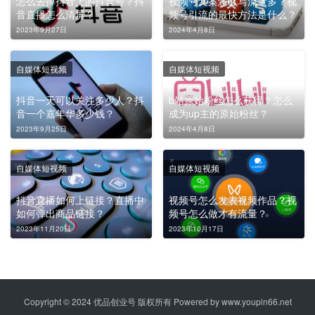
怎么去掉抖音上的抖音号？抖
视频号文案怎么写流量多？视
音直播怎么清屏？
频号引流的最快方法是什么？
2023年9月27日
2024年4月8日
自媒体短视频
自媒体短视频
抖音一天可以关注多少人？抖
b站原始粉丝怎么获得？怎么
音一个嘉年华多少钱？
成为up主的原始粉丝？
2023年9月25日
2024年4月8日
自媒体短视频
自媒体短视频
抖音直播如何上链接？直播中
视频号怎么发表视频作品？视
如何弹出商品链接？
频号怎么做才有流量？
2023年11月20日
2023年10月17日
Copyright © 2024 优品创业号 版权所有 Powered by
www.youpin66.net