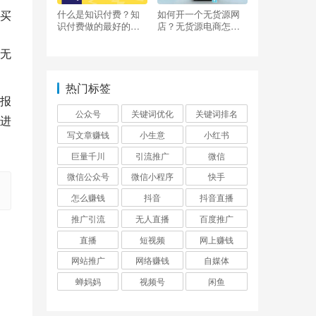
买
什么是知识付费？知
如何开一个无货源网
识付费做的最好的平
店？无货源电商怎么
台有哪些？
做？
无
热门标签
报
公众号
关键词优化
关键词排名
进
写文章赚钱
小生意
小红书
巨量千川
引流推广
微信
微信公众号
微信小程序
快手
怎么赚钱
抖音
抖音直播
推广引流
无人直播
百度推广
直播
短视频
网上赚钱
网站推广
网络赚钱
自媒体
蝉妈妈
视频号
闲鱼