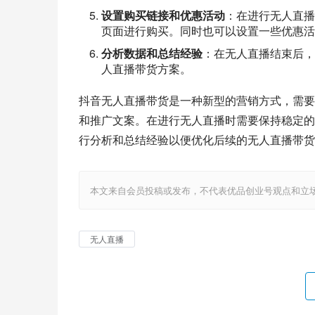
设置购买链接和优惠活动
：在进行无人直播
页面进行购买。同时也可以设置一些优惠活
分析数据和总结经验
：在无人直播结束后，
人直播带货方案。
抖音无人直播带货是一种新型的营销方式，需要
和推广文案。在进行无人直播时需要保持稳定的
行分析和总结经验以便优化后续的无人直播带货
本文来自会员投稿或发布，不代表优品创业号观点和立场，如若转载，请注明
无人直播