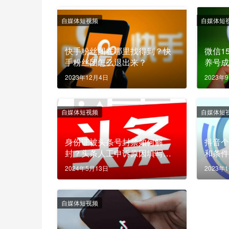
自媒体短视频
自媒体短
快手粉丝团在哪里找得到？快
微信1
手粉丝团怎么退出来？
养号
2023年12月4日
2023年
自媒体短视频
自媒体短
身份证被头条号封禁如何解
抖音
封？头条人工申诉原因填写技
和条
巧
2024年5月13日
2023年
自媒体短视频