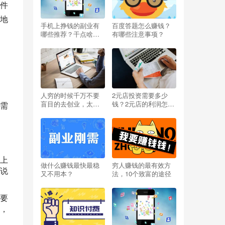
件
地
手机上挣钱的副业有
百度答题怎么赚钱？
哪些推荐？干点啥能
有哪些注意事项？
挣钱呢小投资？
人穷的时候千万不要
2元店投资需要多少
盲目的去创业，太扎
钱？2元店的利润怎么
需
心啦
样？开两元店挣不挣
钱？
上
做什么赚钱最快最稳
穷人赚钱的最有效方
说
又不用本？
法，10个致富的途径
要
，