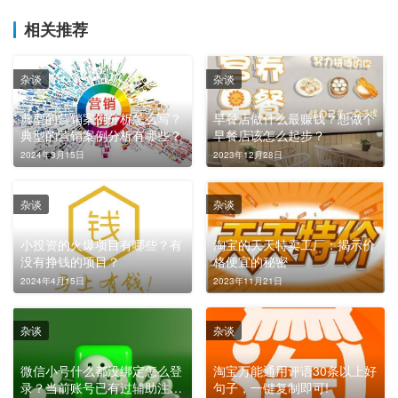
相关推荐
杂谈
杂谈
典型的营销案例分析怎么写？
早餐店做什么最赚钱？想做个
典型的营销案例分析有哪些？
早餐店该怎么起步？
2024年3月15日
2023年12月28日
杂谈
杂谈
小投资的火爆项目有哪些？有
淘宝的天天特卖工厂：揭示价
没有挣钱的项目？
格便宜的秘密
2024年4月15日
2023年11月21日
杂谈
杂谈
微信小号什么都没绑定怎么登
淘宝万能通用评语30条以上好
录？当前账号已有过辅助注册
句子，一键复制即可!