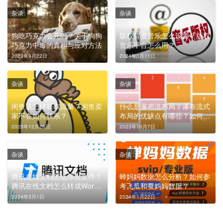
杂谈
杂谈
狗吃巧克力会死吗？关于狗狗
版权背景音乐怎么设置？版权
巧克力中毒的真相与应对方法
音乐平台怎么用？
2023年9月22日
2024年3月11日
杂谈
杂谈
闲鱼该怎样获取流量？闲鱼卖
什么是瀑布流布局？瀑布流式
家不在如何联系？
布局的优缺点有哪些？如何优
化？
2023年12月26日
2023年10月7日
杂谈
杂谈
腾讯在线文档怎么导出文件？
蝉妈妈数据怎么分析？如何参
腾讯在线文档怎么转成Word
考飞瓜和蚕妈妈数据？
文档？
2024年3月1日
2024年1月22日