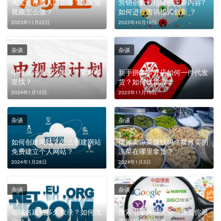
淘宝短视频入口在哪？淘宝短
营销创新包括哪些主要内容?
视频怎么做？
如何进行营销模式创新 ？
2023年11月22日
2023年10月16日
杂谈
杂谈
中视频计划怎么加入？素材哪
新手拼多多开店如何一件代发
里找？
货？如何找货源？
2024年1月12日
2023年11月16日
杂谈
杂谈
如何创建网站？怎么创建网站
摆摊卖凉菜赚钱吗？摆摊卖的
免费建立个人网站？
凉菜在哪里拿货？
2024年1月28日
2024年1月3日
杂谈
杂谈
老域名建站多久收录？如何优
搜索引擎网站大全—涵盖你最