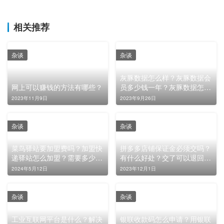
相关推荐
杂谈
杂谈
灰豚数据怎么样？灰豚数据会
网上可以赚钱的方法有哪些？
员多少钱一年？灰豚数据怎么
样能免费使用？
2023年11月9日
2023年9月26日
杂谈
杂谈
菜鸟驿站要加盟费吗？加盟快
拼多多店铺保证金必须交吗？
递驿站怎么加盟？需要多少
有什么好处？交了可以退回
钱？
吗？
2024年5月12日
2023年12月1日
杂谈
杂谈
工业互联网平台是什么？解决
银联收款码怎么申请？用银联