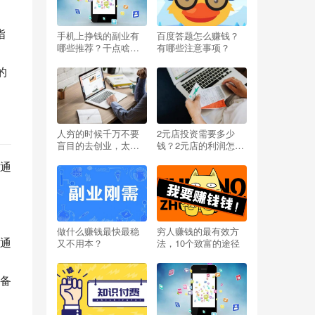
指
手机上挣钱的副业有
百度答题怎么赚钱？
哪些推荐？干点啥能
有哪些注意事项？
挣钱呢小投资？
的
人穷的时候千万不要
2元店投资需要多少
盲目的去创业，太扎
钱？2元店的利润怎么
心啦
样？开两元店挣不挣
通
钱？
做什么赚钱最快最稳
穷人赚钱的最有效方
通
又不用本？
法，10个致富的途径
备