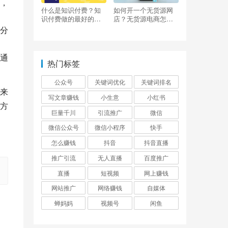
，
什么是知识付费？知
如何开一个无货源网
识付费做的最好的平
店？无货源电商怎么
台有哪些？
做？
分
通
热门标签
公众号
关键词优化
关键词排名
来
写文章赚钱
小生意
小红书
方
巨量千川
引流推广
微信
微信公众号
微信小程序
快手
怎么赚钱
抖音
抖音直播
推广引流
无人直播
百度推广
直播
短视频
网上赚钱
网站推广
网络赚钱
自媒体
蝉妈妈
视频号
闲鱼