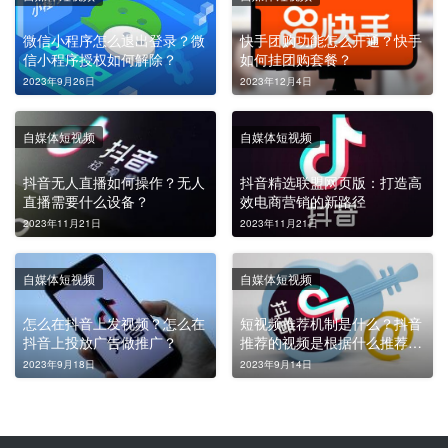
微信小程序怎么退出登录？微
快手团购功能怎么开通？快手
信小程序授权如何解除？
如何挂团购套餐？
2023年9月26日
2023年12月4日
自媒体短视频
自媒体短视频
抖音无人直播如何操作？无人
抖音精选联盟网页版：打造高
直播需要什么设备？
效电商营销的新路径
2023年11月21日
2023年11月21日
自媒体短视频
自媒体短视频
怎么在抖音上发视频？怎么在
短视频推荐机制是什么？抖音
抖音上投放广告做推广？
推荐的视频是根据什么推荐
的？
2023年9月18日
2023年9月14日