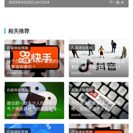
2023年9月26日 pm12:04
下一篇
相关推荐
自媒体短视频
自媒体短视频
快手怎么直播？快手直播的注
抖音涨粉丝1元1000个活粉是
意事项有哪些？
真的吗？对账号有影响吗？
2024年1月22日
2024年3月2日
自媒体短视频
自媒体短视频
微信群一般多少人投诉就封
今日头条视频赚钱：掌握策
号？微信群封号的原因有哪
略，实现收益最大化
些？
2024年3月21日
2023年11月30日
自媒体短视频
自媒体短视频