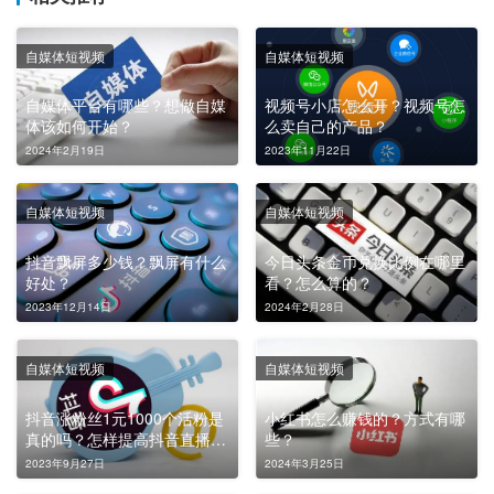
自媒体短视频
自媒体短视频
自媒体平台有哪些？想做自媒
视频号小店怎么开？视频号怎
体该如何开始？
么卖自己的产品？
2024年2月19日
2023年11月22日
自媒体短视频
自媒体短视频
抖音飘屏多少钱？飘屏有什么
今日头条金币兑换比例在哪里
好处？
看？怎么算的？
2023年12月14日
2024年2月28日
自媒体短视频
自媒体短视频
抖音涨粉丝1元1000个活粉是
小红书怎么赚钱的？方式有哪
真的吗？怎样提高抖音直播收
些？
入？
2023年9月27日
2024年3月25日