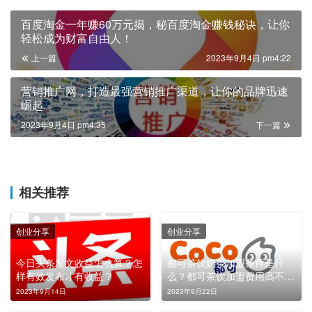
百度淘金一年赚60万元揭，秘百度淘金赚钱秘诀，让你
轻松成为财富自由人！
上一篇
2023年9月4日 pm4:22
营销推广网，打造最强营销推广渠道，让你的品牌迅速
崛起
2023年9月4日 pm4:35
下一篇
相关推荐
创业分享
创业分享
今日头条发文收益怎么算？怎
都可茶饮奶茶加盟条件是什
样有效发布才有收益？
么？都可茶饮加盟费用高不
高？
2023年9月14日
2023年9月22日