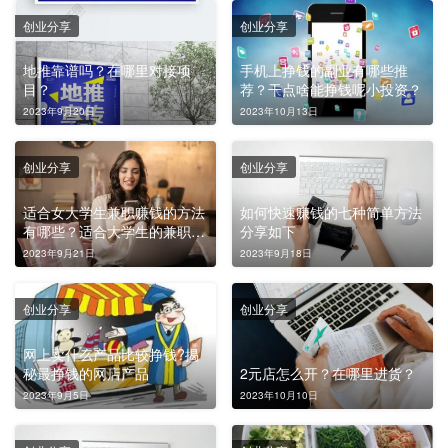
创业分享
创业分享
地推靠谱吗？在哪里对接项
手机上挣钱的副业有哪些推
目？
荐？干点啥能挣钱呢小投资？
2023年9月20日
2023年10月13日
创业分享
创业分享
适合女大学生兼职赚钱的方法
如何快速赚钱的七种简单方法
有哪些？适合大学生的兼职平
分享如下
台有哪些?
2023年9月21日
2023年9月18日
创业分享
创业分享
网上卖什么产品比较挣钱?揭
秘最挣钱的网店产品
2元店怎么开？在哪里进货？
2023年9月5日
2023年10月10日