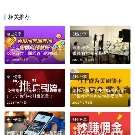
相关推荐
创业分享
创业分享
百度问答兼职怎么做赚钱？怎
直播赚钱怎么算收益的？直播
么在百度上面回答问题赚钱
赚钱的方法有哪些？
2023年9月16日
2023年9月14日
创业分享
创业分享
免费推广引流平台，零成本推
怎样注册美团外卖骑手兼职？
广，让你轻松引爆流量！
详细教程带你成为美团骑手！
2023年9月4日
2023年9月5日
创业分享
创业分享
网赚项目有哪些？网上兼职赚
可以做任务赚钱的平台有哪