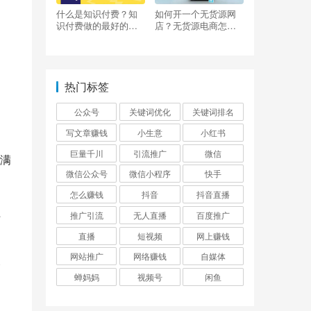
什么是知识付费？知
如何开一个无货源网
识付费做的最好的平
店？无货源电商怎么
台有哪些？
做？
热门标签
。
公众号
关键词优化
关键词排名
写文章赚钱
小生意
小红书
提
巨量千川
引流推广
微信
满
微信公众号
微信小程序
快手
怎么赚钱
抖音
抖音直播
上
推广引流
无人直播
百度推广
直播
短视频
网上赚钱
网站推广
网络赚钱
自媒体
企
蝉妈妈
视频号
闲鱼