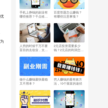
，
手机上挣钱的副业有
百度答题怎么赚钱？
优
哪些推荐？干点啥能
有哪些注意事项？
挣钱呢小投资？
信
为
人穷的时候千万不要
2元店投资需要多少
盲目的去创业，太扎
钱？2元店的利润怎么
心啦
样？开两元店挣不挣
钱？
根
缝
做什么赚钱最快最稳
穷人赚钱的最有效方
又不用本？
法，10个致富的途径