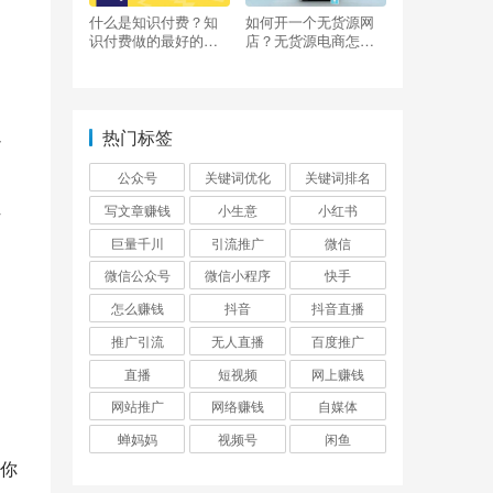
什么是知识付费？知
如何开一个无货源网
识付费做的最好的平
店？无货源电商怎么
台有哪些？
做？
以
热门标签
公众号
关键词优化
关键词排名
写文章赚钱
小生意
小红书
作
巨量千川
引流推广
微信
微信公众号
微信小程序
快手
定
怎么赚钱
抖音
抖音直播
推广引流
无人直播
百度推广
直播
短视频
网上赚钱
网站推广
网络赚钱
自媒体
蝉妈妈
视频号
闲鱼
你