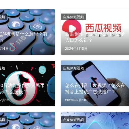
视频
自媒体短视频
CN机构是什么意思？有
西瓜创作平台有什么用？登录
用？
入口怎么进？
6月4日
2024年3月8日
视频
自媒体短视频
00音浪能换多少人民币？
怎么在抖音上发视频？怎么在
音浪怎么换钱？
抖音上投放广告做推广？
12月13日
2023年9月18日
视频
自媒体短视频