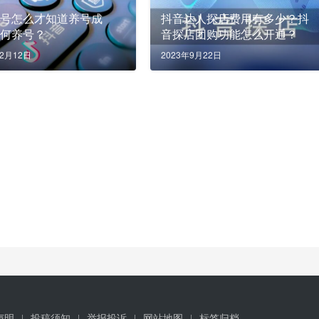
养号怎么才知道养号成
抖音达人探店费用有多少？抖
如何养号？
音探店团购功能怎么开通？
12月12日
2023年9月22日
声明
投稿须知
举报投诉
网站地图
标签归档