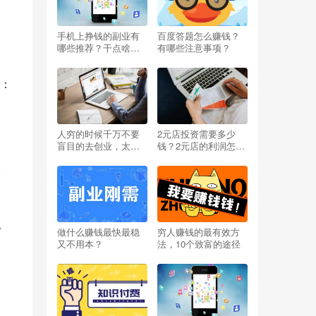
手机上挣钱的副业有
百度答题怎么赚钱？
哪些推荐？干点啥能
有哪些注意事项？
挣钱呢小投资？
：
。
人穷的时候千万不要
2元店投资需要多少
盲目的去创业，太扎
钱？2元店的利润怎么
心啦
样？开两元店挣不挣
种
钱？
电
做什么赚钱最快最稳
穷人赚钱的最有效方
又不用本？
法，10个致富的途径