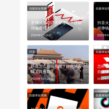
自媒体短视频
自媒体短
直播间互动话术有哪些？违禁
抖音
词有哪些？
何挣
版有
2024年1月24日
2023年
抖音
自媒体短
抖音怎么剪辑视频？好用的剪
怎样
辑工具推荐！
自媒
2024年10月24日
2023年
自媒体短视频
自媒体短