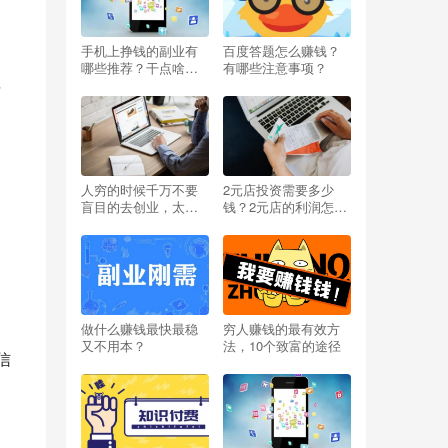
手机上挣钱的副业有
百度答题怎么赚钱？
哪些推荐？干点啥能
有哪些注意事项？
挣钱呢小投资？
据
人穷的时候千万不要
2元店投资需要多少
盲目的去创业，太扎
钱？2元店的利润怎么
心啦
样？开两元店挣不挣
钱？
做什么赚钱最快最稳
穷人赚钱的最有效方
又不用本？
法，10个致富的途径
信