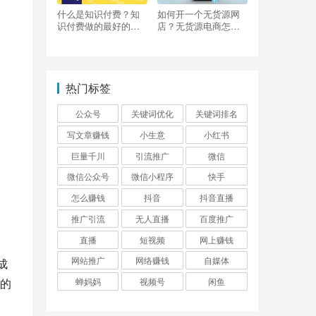
什么是知识付费？知
如何开一个无货源网
识付费做的最好的平
店？无货源电商怎么
台有哪些？
做？
热门标签
公众号
关键词优化
关键词排名
写文章赚钱
小生意
小红书
巨量千川
引流推广
微信
微信公众号
微信小程序
快手
怎么赚钱
抖音
抖音直播
推广引流
无人直播
百度推广
直播
短视频
网上赚钱
网站推广
网络赚钱
自媒体
成
的
蝉妈妈
视频号
闲鱼