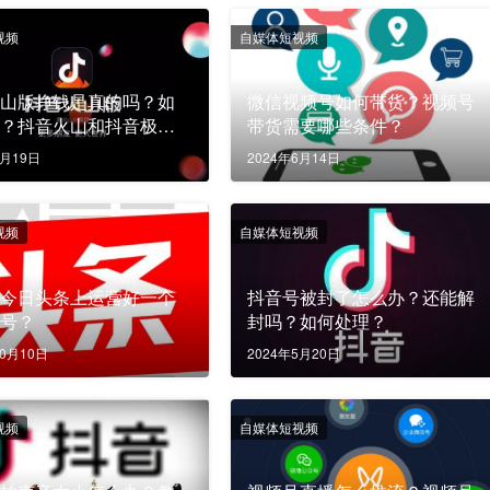
视频
自媒体短视频
火山版挣钱是真的吗？如
微信视频号如何带货？视频号
钱？抖音火山和抖音极速
带货需要哪些条件？
什么区别？
9月19日
2024年6月14日
视频
自媒体短视频
在今日头条上运营好一个
抖音号被封了怎么办？还能解
体号？
封吗？如何处理？
10月10日
2024年5月20日
视频
自媒体短视频