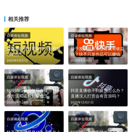
相关推荐
自媒体短视频
自媒体短视频
短视频行业前景如何？短视频
快手发视频有播放量就有收益
怎么拍?
吗？快手只发作品可以赚钱
吗？
2024年5月27日
2023年9月26日
自媒体短视频
自媒体短视频
短视频拍摄的技巧有哪些?制
抖音直播收不到音浪怎么办？
作方法和流程分享如下
直播没人打赏会有音浪吗？
2023年9月13日
2023年12月21日
自媒体短视频
自媒体短视频
快手磁力聚星是什么？是怎么
短视频创作的正确步骤是什