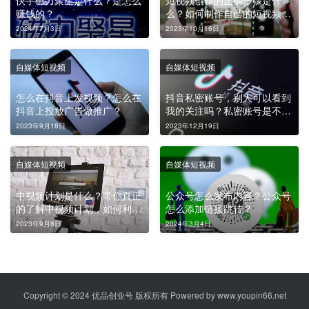
赚钱的？
么？如何制作自己的短视频?
视频制作几个步骤？
2024年7月3日
2023年10月16日
自媒体短视频
自媒体短视频
怎么在抖音上发视频？怎么在
抖音私密账号，别人可以看到
抖音上投放广告做推广？
我的关注吗？私密账号是不是
相互关注才可以看到？
2023年9月18日
2023年12月19日
自媒体短视频
自媒体短视频
中视频计划是什么？带你真正
公众号怎么发布内容？公众号
的了解中视频计划，如何利用
怎么添加链接跳转？
中视频进行变现？
2023年9月8日
2024年3月4日
Copyright © 2024 优品创业号 版权所有 Powered by
www.youpin66.net