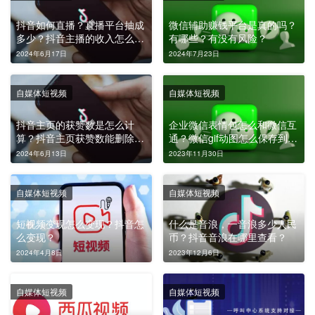
抖音如何直播？直播平台抽成
微信辅助赚钱平台是真的吗？
多少？抖音主播的收入怎么
有哪些？有没有风险？
算？
2024年6月17日
2024年7月23日
自媒体短视频
自媒体短视频
抖音主页的获赞数是怎么计
企业微信表情包怎么和微信互
算？抖音主页获赞数能删除
通？微信gif动图怎么保存到手
吗？
机相册？
2024年6月13日
2023年11月30日
自媒体短视频
自媒体短视频
短视频变现怎么变现？抖音怎
什么是音浪，一音浪多少人民
么变现？
币？抖音音浪在哪里查看？
2024年4月8日
2023年12月6日
自媒体短视频
自媒体短视频