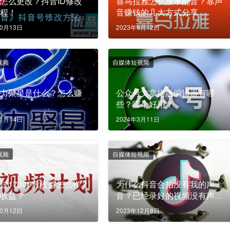
怎么更改？抖音ID修改
喜马拉雅怎么接单配音？靠声
教程！
音赚钱的几大方式分享
10月13日
2023年9月12日
视频
自媒体短视频
磁力聚星是什么？怎么赚
公众号文章排版编辑器有哪
？
些？哪个好用？
11月14日
2024年3月11日
视频
自媒体短视频
过17000后收益怎么样？
为什么抖音合拍没有我的声
算收益？
音？已经录好的视频没有声音
怎么解决？
10月12日
2023年12月8日