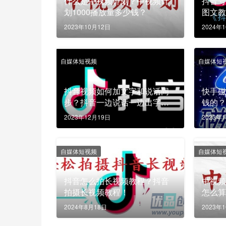
什么是中视频计划？中视频计
抖音号
划1000播放量多少钱？
图文
2023年10月12日
2024年
自媒体短视频
自媒体短
抖音视频如何加文字和说话同
快手
步？抖音一边说话一边出字幕
钱的
的效果如何制作？
2023年12月19日
2023年
自媒体短视频
自媒体短
抖音怎么拍长视频教程？抖音
中视频
拍摄长视频教程！
怎么
2024年8月18日
2023年