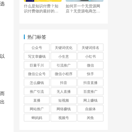
选
什么是知识付费？知
如何开一个无货源网
识付费做的最好的平
店？无货源电商怎么
台有哪些？
做？
热门标签
公众号
关键词优化
关键词排名
以
写文章赚钱
小生意
小红书
巨量千川
引流推广
微信
微信公众号
微信小程序
快手
怎么赚钱
抖音
抖音直播
推广引流
无人直播
百度推广
而
直播
短视频
网上赚钱
出
网站推广
网络赚钱
自媒体
蝉妈妈
视频号
闲鱼