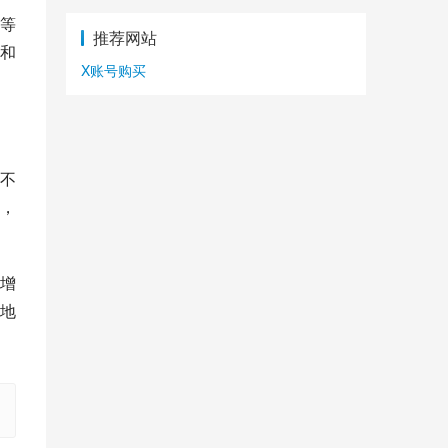
等
推荐网站
和
X账号购买
不
，
增
地