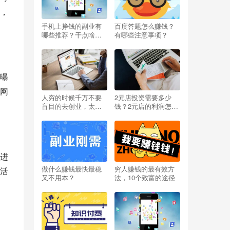
，
手机上挣钱的副业有
百度答题怎么赚钱？
哪些推荐？干点啥能
有哪些注意事项？
挣钱呢小投资？
曝
网
人穷的时候千万不要
2元店投资需要多少
盲目的去创业，太扎
钱？2元店的利润怎么
心啦
样？开两元店挣不挣
钱？
进
做什么赚钱最快最稳
穷人赚钱的最有效方
活
又不用本？
法，10个致富的途径