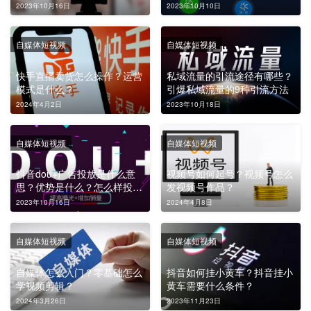
频！
2023年10月16日
2023年10月10日
自媒体短视频
自媒体短视频
快手直播卖货怎么操作？运营
私域流量的引流途径有哪些？
模式是什么？
引爆私域流量的9种引流方法
2024年4月2日
2023年10月18日
自媒体短视频
自媒体短视频
抖音dou+广告投放是什么意
视频号如何起号？视频号怎么
思？优势是什么？怎么样投放
发视频号作品？
广告？
2023年10月16日
2024年4月8日
自媒体短视频
自媒体短视频
自媒体怎么入门？零基础怎么
抖音如何挂小黄车？抖音挂小
学视频剪辑？
黄车需要什么条件？
2024年3月26日
2023年11月23日