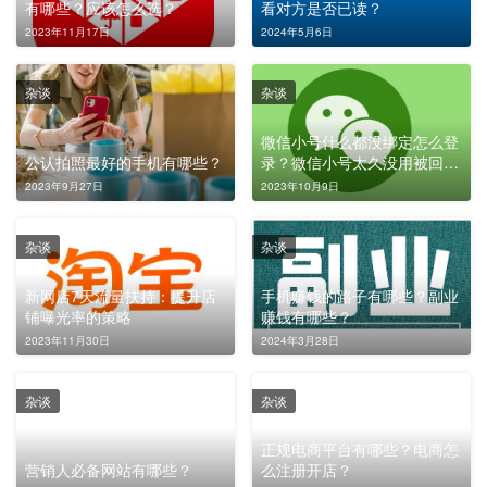
有哪些？应该怎么选？
看对方是否已读？
2023年11月17日
2024年5月6日
杂谈
杂谈
微信小号什么都没绑定怎么登
公认拍照最好的手机有哪些？
录？微信小号太久没用被回收
了怎么办？
2023年9月27日
2023年10月9日
杂谈
杂谈
新网店7天流量扶持：提升店
手机赚钱的路子有哪些？副业
铺曝光率的策略
赚钱有哪些？
2023年11月30日
2024年3月28日
杂谈
杂谈
正规电商平台有哪些？电商怎
营销人必备网站有哪些？
么注册开店？