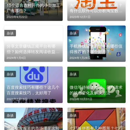
15个适合农村开办的小型加工
淘宝直播数据查询在哪里看？
厂有哪些？
有什么软件可以分析淘宝数
据？
2023年9月22日
2023年12月1日
杂谈
杂谈
分享文章赚钱正规平台有哪
手机挣钱最快的软件有哪些值
些？如何选择转发阅读收益高
得推荐的？哪个好用？
的平台？
2024年1月4日
2024年1月28日
杂谈
杂谈
百度搜索技巧有哪些？这几个
微信等待验证期间，用户请求
百度搜索技巧，太好用了
的状态变化及解决方法
2024年2月16日
2023年10月31日
杂谈
杂谈
北京批发服装的市场哪里比较
七巧板拼图有几种图形？七巧