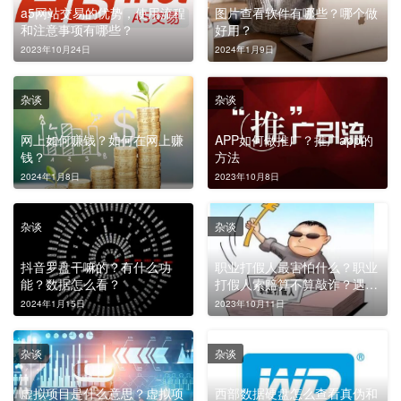
a5网站交易的优势，使用流程
图片查看软件有哪些？哪个做
和注意事项有哪些？
好用？
2023年10月24日
2024年1月9日
杂谈
杂谈
网上如何赚钱？如何在网上赚
APP如何做推广？推广app的
钱？
方法
2024年1月8日
2023年10月8日
杂谈
杂谈
抖音罗盘干嘛的？有什么功
职业打假人最害怕什么？职业
能？数据怎么看？
打假人索赔算不算敲诈？遇到
职业打假敲诈怎么处理？
2024年1月15日
2023年10月11日
杂谈
杂谈
虚拟项目是什么意思？虚拟项
西部数据硬盘怎么查看真伪和