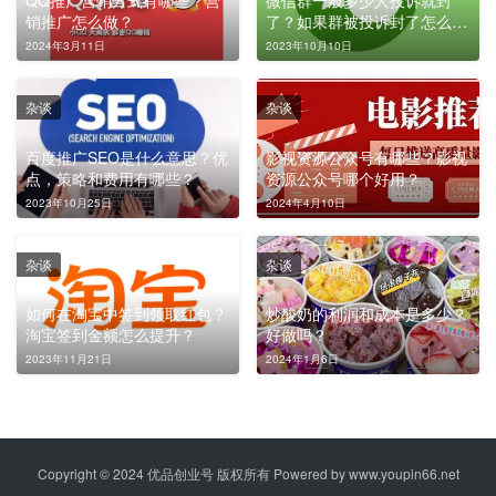
QQ推广营销方式有哪些？营
微信群一般多少人投诉就封
销推广怎么做？
了？如果群被投诉封了怎么
办？
2024年3月11日
2023年10月10日
杂谈
杂谈
百度推广SEO是什么意思？优
影视资源公众号有哪些？影视
点，策略和费用有哪些？
资源公众号哪个好用？
2023年10月25日
2024年4月10日
杂谈
杂谈
如何在淘宝中签到领取红包？
炒酸奶的利润和成本是多少？
淘宝签到金额怎么提升？
好做吗？
2023年11月21日
2024年1月6日
Copyright © 2024 优品创业号 版权所有 Powered by
www.youpin66.net