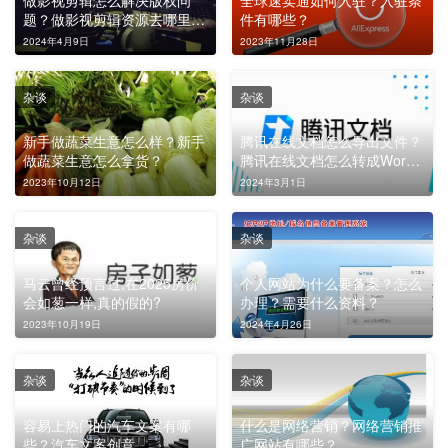
题？做影视剪辑资源去哪里
件有哪些？
找？
2024年4月9日
2023年11月28日
杂谈
杂谈
新手做蔬菜生意怎么样？新手
腾讯在线文档怎么导出文件？
做蔬菜生意怎么拿货？
腾讯在线文档怎么转成Word
文档？
2023年10月12日
2024年3月1日
杂谈
杂谈
马云曾经预言过,在2025房价
个人网站为什么要备案？怎么
会如葱一样,真的假的?
办理？需要什么资料？
2023年10月19日
2024年4月26日
杂谈
杂谈
容易上热门的汽车文案有哪
什么是网络营销？网络营销推
些？汽车文案创意
广网站有哪些？