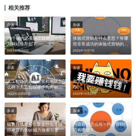
相关推荐
杂谈
杂谈
10个国内必看的互联网营销学
体验式营销是什么意思？有哪
习网站推荐如下
些非常成功的体验式营销的案
例？
2023年10月5日
2023年10月7日
杂谈
杂谈
人工智能的就业前景和现状怎
穷人最快的挣钱方法有哪些推
么样？人工智能哪个方向前景
荐？
好？
2023年12月25日
2023年10月23日
杂谈
杂谈
磁力在线搜索引擎是什么？值
内容营销怎么写？内容营销技
得推荐的10款磁力搜索引擎
巧有哪些？