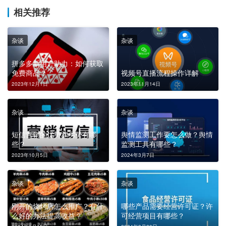
相关推荐
杂谈
杂谈
拼多多新用户助力：如何获取
免费商品？
视频号直播流程操作详解
2023年12月1日
2023年11月14日
杂谈
杂谈
短信营销的优势和劣势有哪
舆情监测工作要怎么做？舆情
些？
监测工具有哪些？
2023年10月5日
2024年3月7日
杂谈
杂谈
刚开的烧烤店怎么推广？有什
哪些产品需要经营许可证？许
么好的办法提高收益？
可经营项目有哪些？