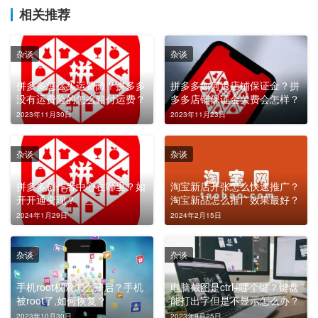
相关推荐
杂谈
杂谈
拼多多怎么买运费险？拼多多
拼多多如何退店铺保证金？拼
没有运费险的怎么赔付运费？
多多店铺保证金欠费会怎样？
2023年11月30日
2023年11月23日
杂谈
杂谈
拼多多创作者中心在哪里？如
淘宝新店开张怎么快速推广？
开开通变现？
淘宝新品怎么推广效果最好？
2024年1月29日
2024年2月15日
杂谈
杂谈
手机root权限怎么开启？手机
电脑截图是ctrl+哪个键？键盘
被root了,如何恢复？
能打出字但是不显示怎么办？
2023年10月30日
2023年9月25日