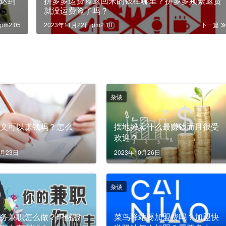
达到
拼多多运费险退回来的钱在哪里？拼多多频繁退货
就没运费险了吗？
pm2:05
2023年11月22日 pm2:10
下一篇
杂谈
热文可以赚钱吗？怎么
摆地摊卖什么最赚钱而且很受
欢迎？
7月23日
2023年10月26日
杂谈
服务兼职怎么做？叫醒服
菜鸟驿站要加盟费吗？加盟快