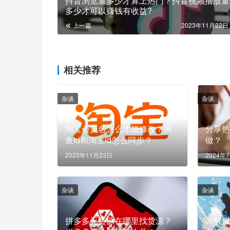
抖音浏览量多少才算上热门？抖音视频播放量
多少才可以赚钱有收益?
上一篇
2023年11月22日 
相关推荐
杂谈
杂谈
淘宝会员名怎么才能修改？闲
分享
鱼id和淘宝id怎么同步？
做？
2023年11月23日
2024年
杂谈
杂谈
拼多多无货源在哪里找货源？
叫醒