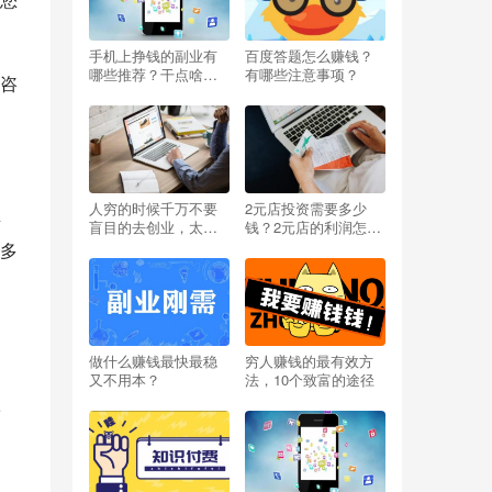
手机上挣钱的副业有
百度答题怎么赚钱？
哪些推荐？干点啥能
有哪些注意事项？
咨
挣钱呢小投资？
人穷的时候千万不要
2元店投资需要多少
采
盲目的去创业，太扎
钱？2元店的利润怎么
心啦
样？开两元店挣不挣
多
钱？
做什么赚钱最快最稳
穷人赚钱的最有效方
又不用本？
法，10个致富的途径
而