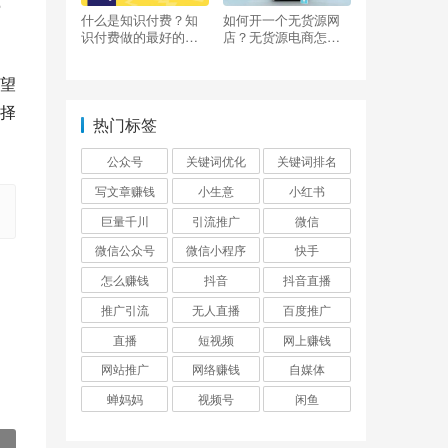
费
什么是知识付费？知
如何开一个无货源网
识付费做的最好的平
店？无货源电商怎么
台有哪些？
做？
望
择
热门标签
公众号
关键词优化
关键词排名
写文章赚钱
小生意
小红书
巨量千川
引流推广
微信
微信公众号
微信小程序
快手
怎么赚钱
抖音
抖音直播
推广引流
无人直播
百度推广
直播
短视频
网上赚钱
网站推广
网络赚钱
自媒体
蝉妈妈
视频号
闲鱼