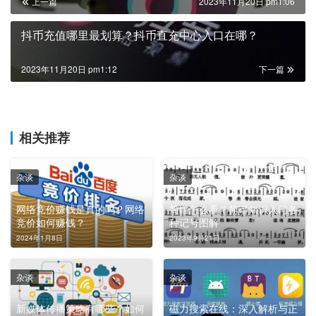
上一篇
2023年11月20日 pm1:06
抖币充值哪里最划算？抖币直充中心入口在哪？
2023年11月20日 pm1:12
下一篇
相关推荐
杂谈
杂谈
网络竞价赚钱是真的吗？网络
简谱怎么看？简谱知识入门各
竞价如何赚钱？
种记号图解
2024年1月8日
2023年9月21日
杂谈
杂谈
新媒体传播策略有哪些？如何
磁力搜索在线：深入解析与正