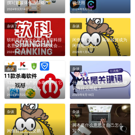
撰写新媒体传播策略？
确使用
2024年3月14日
2024年5月6日
杂谈
杂谈
软科排名是什么意思？软科排
闲鱼赚钱之道：揭秘如何成为
名意义大吗？软科和校友会哪
闲鱼电商达人
个更权威？
2024年4月17日
2024年1月4日
杂谈
杂谈
13款好用国产的杀毒软件？它
什么是长尾关键词？长尾关键
们优缺点是什么？
词有什么用处？
2023年9月22日
2023年9月18日
杂谈
杂谈
脚本是什么意思？自己怎么
闲鱼自提怎么交易？
写？