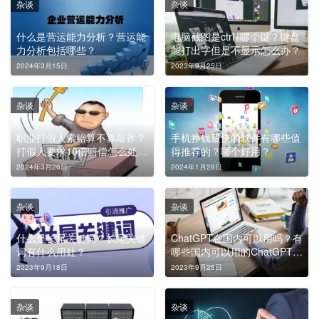
杂谈
杂谈
什么是营运能力分析？营运能
电脑截图是ctrl+哪个键？键盘
力分析包括哪些？
能打出字但是不显示怎么办？
2024年3月15日
2023年9月25日
杂谈
杂谈
职业打假人索赔算不算敲诈？
手机挣钱最快的软件有哪些值
打假人要求10倍赔偿怎么处
得推荐的？哪个好用？
理？
2024年3月26日
2024年1月28日
杂谈
杂谈
什么是长尾关键词？长尾关键
ChatGPT在国内可以用吗？有
词有什么用处？
哪些国内可以用的ChatGPT软
件？
2023年9月18日
2023年9月25日
杂谈
杂谈