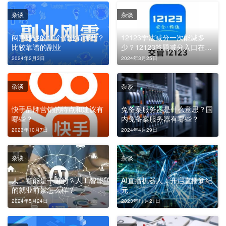
杂谈
杂谈
闷声赚钱的10个副业有哪些？
12123学法减分一次能减多
比较靠谱的副业
少？12123答题减分入口在
哪？
2024年2月3日
2024年3月25日
杂谈
杂谈
快手品牌营销的特点和建议有
免备案服务器是什么意思？国
哪些？
内免备案服务器有哪些？
2023年10月7日
2024年4月29日
杂谈
杂谈
人工智能是干嘛的？人工智能
AI直播机器人：开启直播新纪
的就业前景怎么样？
元
2024年5月24日
2023年11月21日