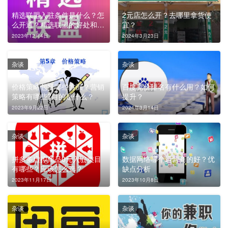
精选联盟入驻条件是什么？怎
2元店怎么开？去哪里拿货便
么开通？精选联盟的好处和坏
宜？
处有哪些？
2023年12月4日
2024年3月23日
杂谈
杂谈
价格策略包括哪些方面？营销
百度竞价排名有什么用？如何
策略有哪些?目的是什么？
提升？
2023年9月22日
2024年3月14日
杂谈
杂谈
拼多多虚拟商品0元入驻类目
数据网络哪个运营商的好？优
有哪些？应该怎么选？
缺点分析
2023年11月17日
2023年10月8日
杂谈
杂谈