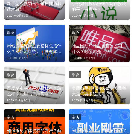
新手怎么做销售？销售技巧和
小说如何投稿赚钱？写作投稿
话术总结
的平台有哪些？
2024年3月17日
2024年1月17日
杂谈
杂谈
网站流量统计主要指标包括什
唯品国际和唯品自营的区别是
么？网站流量统计工具有哪
什么？哪个才是正品？
些？
2024年1月15日
2023年11月17日
杂谈
杂谈
百度精准获客平台是什么？怎
美团骑手兼职怎么做？美团每
么样？能用吗？如何用？
天最低要求送几单？
2023年12月28日
2023年12月29日
杂谈
杂谈
如何避免字体侵权的方法？商
闷声赚钱的10个副业有哪些？