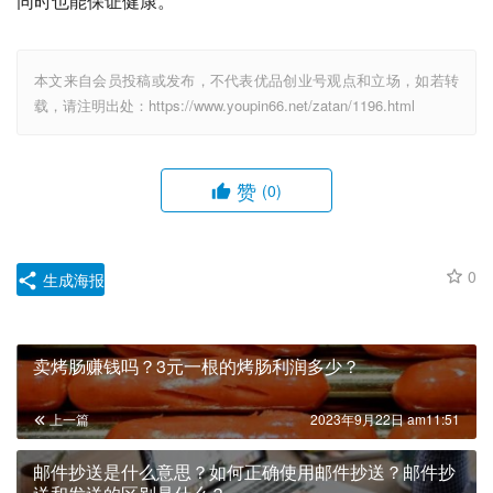
同时也能保证健康。
本文来自会员投稿或发布，不代表优品创业号观点和立场，如若转
载，请注明出处：https://www.youpin66.net/zatan/1196.html
赞
(0)
0
生成海报
卖烤肠赚钱吗？3元一根的烤肠利润多少？
上一篇
2023年9月22日 am11:51
邮件抄送是什么意思？如何正确使用邮件抄送？邮件抄