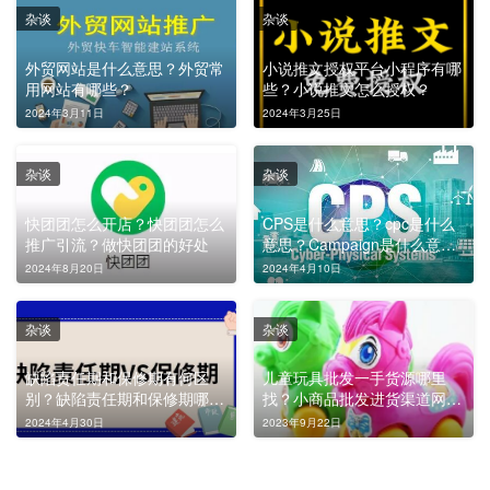
杂谈
杂谈
外贸网站是什么意思？外贸常
小说推文授权平台小程序有哪
用网站有哪些？
些？小说推文怎么授权？
2024年3月11日
2024年3月25日
杂谈
杂谈
快团团怎么开店？快团团怎么
CPS是什么意思？cpc是什么
推广引流？做快团团的好处
意思？Campaign是什么意
思？
2024年8月20日
2024年4月10日
杂谈
杂谈
缺陷责任期和保修期有何区
儿童玩具批发一手货源哪里
别？缺陷责任期和保修期哪个
找？小商品批发进货渠道网站
长？
是什么?
2024年4月30日
2023年9月22日