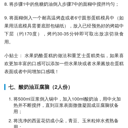
8. 将步骤1中的焦糖奶油倒入步骤7中的面糊中搅拌均匀；
9. 将面糊倒入一个耐高温烤盘或者6寸圆形蛋糕模具中（如
果用活底模具需要底部包锡纸），放入已经预热好的烤箱中
下层（约170度），烤约30-35分钟即可取出放凉切块食
用。
小贴士： 水果奶酪蛋糕的做法和重芝士蛋糕类似，如果喜
欢更加丰富的口感可以添加一些水果块或者水果酱放在蛋糕
表面或者中间增加口感哦！
七、酸奶油豆腐脑（2人份）
将500ml豆浆倒入锅中，加入100ml酸奶油，用中火加
热并不断搅拌，直到豆浆表面微微凝固成豆腐脑状备
用；
将洗净的西蓝花切成小朵，青豆、玉米粒焯水煮熟备
用；