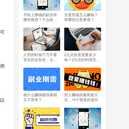
手机上挣钱的副业有
百度答题怎么赚钱？
哪些推荐？干点啥能
有哪些注意事项？
挣钱呢小投资？
可
人穷的时候千万不要
2元店投资需要多少
盲目的去创业，太扎
钱？2元店的利润怎么
心啦
样？开两元店挣不挣
用
钱？
做什么赚钱最快最稳
穷人赚钱的最有效方
以
又不用本？
法，10个致富的途径