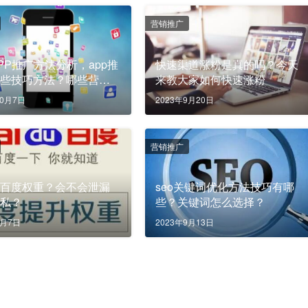
营销推广
PP推广方法分析，app推
快速渠道涨粉是真的吗？今天
哪些技巧方法？哪些营销
来教大家如何快速涨粉
合做app推广？
10月7日
2023年9月20日
营销推广
是百度权重？会不会泄漏
seo关键词优化方法技巧有哪
隐私？
些？关键词怎么选择？
9月7日
2023年9月13日