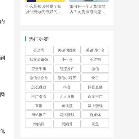
什么是知识付费？知
如何开一个无货源网
识付费做的最好的平
店？无货源电商怎么
台有哪些？
做？
内
热门标签
公众号
关键词优化
关键词排名
到
写文章赚钱
小生意
小红书
巨量千川
引流推广
微信
微信公众号
微信小程序
快手
怎么赚钱
抖音
抖音直播
网
推广引流
无人直播
百度推广
直播
短视频
网上赚钱
网站推广
网络赚钱
自媒体
蝉妈妈
视频号
闲鱼
优