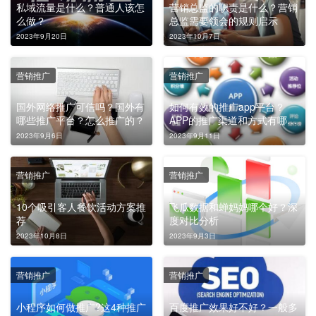
私域流量是什么？普通人该怎
营销总监的职责是什么？营销
么做？
总监需要领会的规则启示
2023年9月20日
2023年10月7日
营销推广
营销推广
国外网络推广可信吗？国外有
如何有效的推广app平台？
哪些推广平台？怎么推广的？
APP的推广渠道和方式有哪
些？
2023年9月6日
2023年9月11日
营销推广
营销推广
10个吸引客人餐饮活动方案推
飞瓜数据和蝉妈妈哪个好？深
荐
度对比分析
2023年10月8日
2023年9月3日
营销推广
营销推广
小程序如何做推广?这4种推广
百度推广效果好不好？一般多