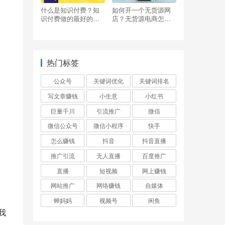
什么是知识付费？知
如何开一个无货源网
识付费做的最好的平
店？无货源电商怎么
台有哪些？
做？
。
热门标签
公众号
关键词优化
关键词排名
写文章赚钱
小生意
小红书
巨量千川
引流推广
微信
微信公众号
微信小程序
快手
怎么赚钱
抖音
抖音直播
推广引流
无人直播
百度推广
直播
短视频
网上赚钱
网站推广
网络赚钱
自媒体
蝉妈妈
视频号
闲鱼
我