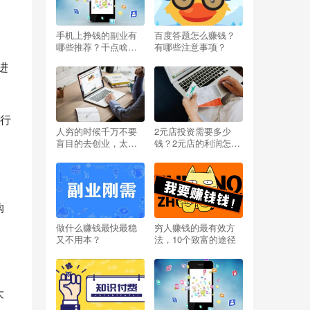
手机上挣钱的副业有
百度答题怎么赚钱？
哪些推荐？干点啥能
有哪些注意事项？
挣钱呢小投资？
进
自行
人穷的时候千万不要
2元店投资需要多少
盲目的去创业，太扎
钱？2元店的利润怎么
心啦
样？开两元店挣不挣
钱？
购
做什么赚钱最快最稳
穷人赚钱的最有效方
又不用本？
法，10个致富的途径
大