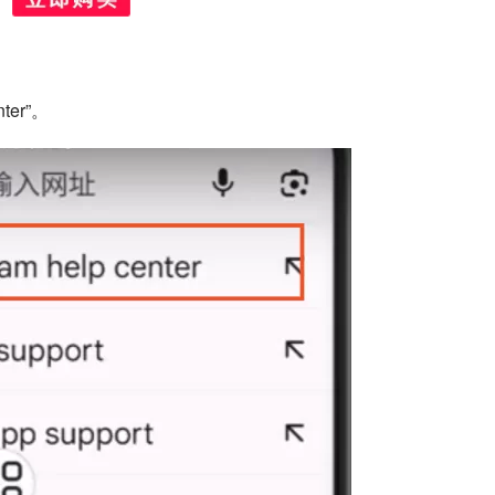
ter”。