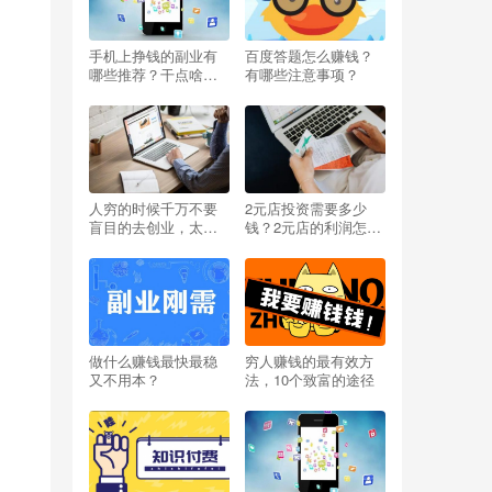
手机上挣钱的副业有
百度答题怎么赚钱？
哪些推荐？干点啥能
有哪些注意事项？
挣钱呢小投资？
人穷的时候千万不要
2元店投资需要多少
盲目的去创业，太扎
钱？2元店的利润怎么
心啦
样？开两元店挣不挣
钱？
做什么赚钱最快最稳
穷人赚钱的最有效方
又不用本？
法，10个致富的途径