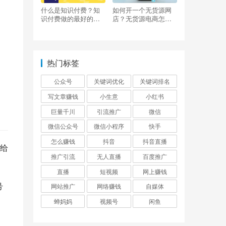
什么是知识付费？知
如何开一个无货源网
识付费做的最好的平
店？无货源电商怎么
台有哪些？
做？
热门标签
公众号
关键词优化
关键词排名
写文章赚钱
小生意
小红书
巨量千川
引流推广
微信
微信公众号
微信小程序
快手
怎么赚钱
抖音
抖音直播
给
推广引流
无人直播
百度推广
直播
短视频
网上赚钱
号
网站推广
网络赚钱
自媒体
蝉妈妈
视频号
闲鱼