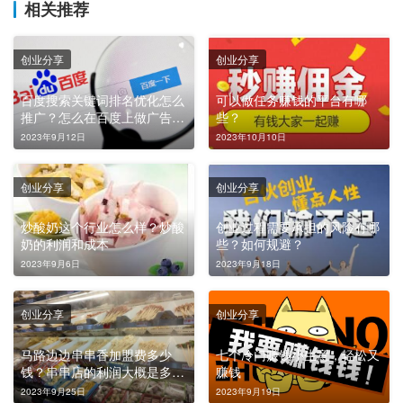
相关推荐
创业分享
创业分享
百度搜索关键词排名优化怎么
可以做任务赚钱的平台有哪
推广？怎么在百度上做广告推
些？
广？
2023年9月12日
2023年10月10日
创业分享
创业分享
炒酸奶这个行业怎么样？炒酸
创业过程需要承担的风险有哪
奶的利润和成本
些？如何规避？
2023年9月6日
2023年9月18日
创业分享
创业分享
马路边边串串香加盟费多少
七个冷门赚钱小生意，轻松又
钱？串串店的利润大概是多
赚钱
少？
2023年9月25日
2023年9月19日