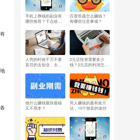
手机上挣钱的副业有
百度答题怎么赚钱？
哪些推荐？干点啥能
有哪些注意事项？
挣钱呢小投资？
有
人穷的时候千万不要
2元店投资需要多少
盲目的去创业，太扎
钱？2元店的利润怎么
地
心啦
样？开两元店挣不挣
钱？
做什么赚钱最快最稳
穷人赚钱的最有效方
各
又不用本？
法，10个致富的途径