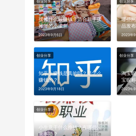
创业分享
创业分享
摆摊什么最赚钱？适合新手摆
哪些
摊做的小生意
品发
2023年9月6日
2023年
创业分享
创业分享
知乎上赚钱是真的吗？是怎么
淘宝
赚钱的？
宝昵
么？
2023年9月18日
2023年
创业分享
小生意干什么挣钱？有哪些注
意事项？