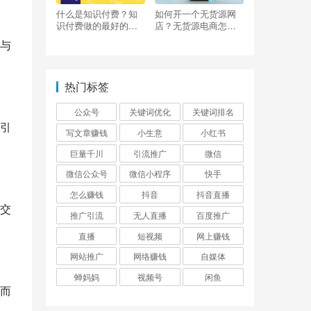
什么是知识付费？知
如何开一个无货源网
识付费做的最好的平
店？无货源电商怎么
台有哪些？
做？
与
热门标签
公众号
关键词优化
关键词排名
引
写文章赚钱
小生意
小红书
巨量千川
引流推广
微信
微信公众号
微信小程序
快手
怎么赚钱
抖音
抖音直播
交
推广引流
无人直播
百度推广
直播
短视频
网上赚钱
网站推广
网络赚钱
自媒体
蝉妈妈
视频号
闲鱼
而