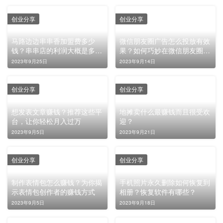
创业分享
创业分享
马路边边串串香加盟费多少
微信朋友圈广告怎么投放有效
钱？串串店的利润大概是多
果？如何巧妙在微信朋友圈植
少？
入广告?
2023年9月25日
2023年9月14日
创业分享
创业分享
想发表文章赚钱？推荐这些平
地摊卖什么最赚钱而且很受欢
台，让你轻松月入过万
迎？
2023年9月5日
2023年9月21日
创业分享
创业分享
制作表情包怎么赚钱？为你揭
手机照片永久删除如何恢复到
示表情包创作者的赚钱方式
相册？恢复软件有哪些？
2023年9月5日
2023年9月18日