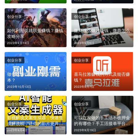
创业分享
创业分享
如何利用英雄联盟赚钱？赚钱
微商这么做才赚钱，微商怎么
攻略分享
做？
2023年9月14日
2023年9月6日
创业分享
创业分享
做什么赚钱最快最稳又不用
喜马拉雅赚钱的方式及能否赚
本？
钱？
2023年10月13日
2023年9月7日
创业分享
创业分享
影视解说文案生成器，快速生
可以在家做的手工活不收押金
成解说稿，让你的影片更具吸
的有哪些？手工活接单平台有
引力！
哪些？
2023年9月4日
2023年9月19日