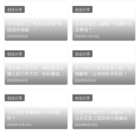
创业分享
创业分享
洗衣液加工厂投资多少钱?详
百度答题怎么赚钱？有哪些注
细成本揭秘
意事项？
2023年9月5日
2023年10月13日
创业分享
创业分享
适合懒人的工作、揭秘最适合
开个药店大概需要多少钱？详
懒人的工作方式，轻松赚钱不
细解答，让你轻松开药店！
是梦！
2023年9月4日
2023年9月5日
创业分享
创业分享
可以做任务赚钱的平台有哪
百度问答兼职怎么做赚钱？怎
些？
么在百度上面回答问题赚钱
2023年10月10日
2023年9月16日