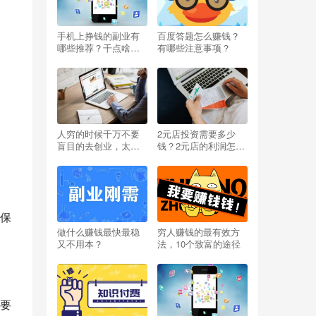
手机上挣钱的副业有
百度答题怎么赚钱？
哪些推荐？干点啥能
有哪些注意事项？
挣钱呢小投资？
人穷的时候千万不要
2元店投资需要多少
盲目的去创业，太扎
钱？2元店的利润怎么
心啦
样？开两元店挣不挣
钱？
保
做什么赚钱最快最稳
穷人赚钱的最有效方
又不用本？
法，10个致富的途径
要