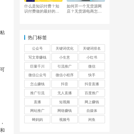
什么是知识付费？知
如何开一个无货源网
识付费做的最好的平
店？无货源电商怎么
台有哪些？
做？
粘
热门标签
公众号
关键词优化
关键词排名
写文章赚钱
小生意
小红书
巨量千川
引流推广
微信
可
微信公众号
微信小程序
快手
怎么赚钱
抖音
抖音直播
推广引流
无人直播
百度推广
直播
短视频
网上赚钱
网站推广
网络赚钱
自媒体
蝉妈妈
视频号
闲鱼
，
和