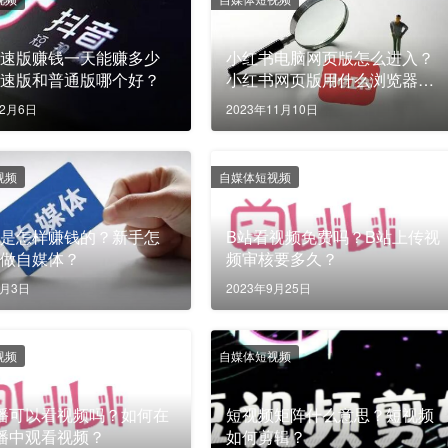
极速版赚钱一天能赚多少
小红书电脑网页版怎么进入？
极速版和普通版哪个好？
小红书网页版用什么浏览器？
有什么作用？
12月6日
2023年11月10日
视频
自媒体短视频
都是怎样赚钱的？新手怎
B站看视频免费吗？B站上传视
始做自媒体？
频审核要多久？
1月3日
2023年9月25日
视频
自媒体短视频
播可以看视频吗？如何在
短视频矩阵什么意思？短视频
播中观看视频？
如何剪辑？