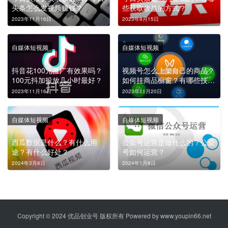
头条怎么发视频赚钱？
些获取收益的方式？
2023年11月16日
2023年9月15日
自媒体短视频
自媒体短视频
抖音花100元推广有效果吗？
视频号怎么上架自己的商品？
100元抖加投放几小时最好？
如何挂商品橱窗？有哪些技巧
和注意事项？
2023年11月16日
2023年11月20日
自媒体短视频
自媒体短视频
西瓜数据是什么？有什么用
公众号运营是做什么的？公众
途？有什么好处？
号如何运营？
2024年3月8日
2024年1月8日
Copyright © 2024 优品创业号 版权所有 Powered by
www.youpin66.net