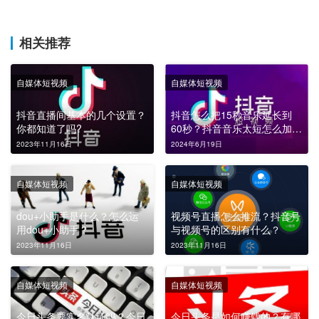
相关推荐
自媒体短视频
自媒体短视频
抖音直播间基本的几个设置？
抖音怎么把15秒音乐延长到
你都知道了吗?
60秒？抖音音乐太短怎么加
长？
2023年11月16日
2024年6月19日
自媒体短视频
自媒体短视频
dou+小助手是什么？怎么运
视频号直播怎么推流？抖音号
用dou+小助手？
与视频号的区别有什么？
2023年11月16日
2023年11月16日
自媒体短视频
自媒体短视频
今日头条要实名认证吗？今日
今日头条是如何赚钱的？有哪