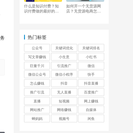
什么是知识付费？知
如何开一个无货源网
识付费做的最好的平
店？无货源电商怎么
括
台有哪些？
做？
热门标签
务
公众号
关键词优化
关键词排名
写文章赚钱
小生意
小红书
巨量千川
引流推广
微信
微信公众号
微信小程序
快手
怎么赚钱
抖音
抖音直播
推广引流
无人直播
百度推广
直播
短视频
网上赚钱
网站推广
网络赚钱
自媒体
蝉妈妈
视频号
闲鱼