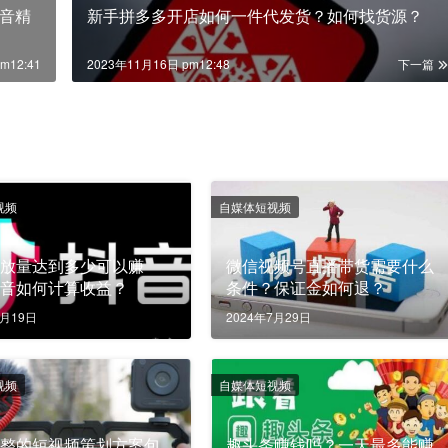
音精
新手拼多多开店如何一件代发货？如何找货源？
m12:41
2023年11月16日 pm12:48
下一篇
视频
自媒体短视频
播放量达到多少可以赚
微信视频号直播带货需要什么
抖音如何计算收益？
条件？保证金如何退？
2月19日
2024年7月29日
视频
自媒体短视频
完整的短视频策划方案包
趣头条赚钱吗？一天最多能赚