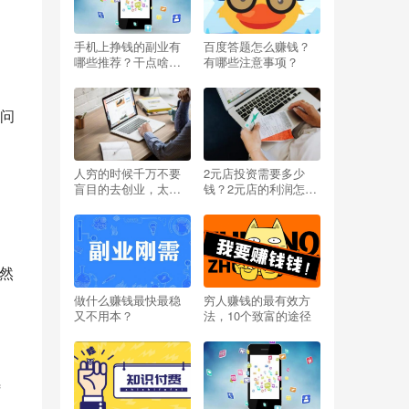
手机上挣钱的副业有
百度答题怎么赚钱？
哪些推荐？干点啥能
有哪些注意事项？
挣钱呢小投资？
问
人穷的时候千万不要
2元店投资需要多少
盲目的去创业，太扎
钱？2元店的利润怎么
心啦
样？开两元店挣不挣
钱？
，然
做什么赚钱最快最稳
穷人赚钱的最有效方
又不用本？
法，10个致富的途径
待