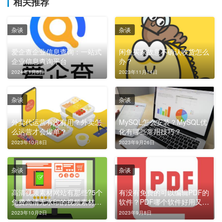
相关推荐
杂谈
杂谈
爱企查企业信息查询：一站式
闲鱼买家故意不确认收货怎么
企业信息查询平台
办？
2024年1月8日
2023年11月14日
杂谈
杂谈
外卖代运营有没有用？外卖怎
MySQL怎么安装？MySQL优
么运营才会爆单？
化有哪些常用技巧？
2023年10月8日
2023年9月26日
杂谈
杂谈
高清视频素材网站有那些?5个
有没有免费的可以编辑PDF的
免费高清无水印的视频素材网
软件？PDF哪个软件好用又免
站
费？
2023年10月2日
2023年9月8日