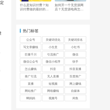
定
什么是知识付费？知
如何开一个无货源网
识付费做的最好的平
店？无货源电商怎么
台有哪些？
做？
热门标签
捷
公众号
关键词优化
关键词排名
写文章赚钱
小生意
小红书
线
巨量千川
引流推广
微信
微信公众号
微信小程序
快手
怎么赚钱
抖音
抖音直播
选
推广引流
无人直播
百度推广
直播
短视频
网上赚钱
其
网站推广
网络赚钱
自媒体
蝉妈妈
视频号
闲鱼