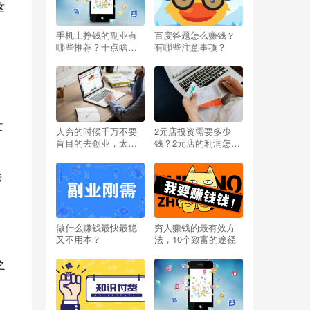
这
手机上挣钱的副业有
百度答题怎么赚钱？
哪些推荐？干点啥能
有哪些注意事项？
挣钱呢小投资？
文
人穷的时候千万不要
2元店投资需要多少
盲目的去创业，太扎
钱？2元店的利润怎么
心啦
样？开两元店挣不挣
钱？
标
做什么赚钱最快最稳
穷人赚钱的最有效方
又不用本？
法，10个致富的途径
之