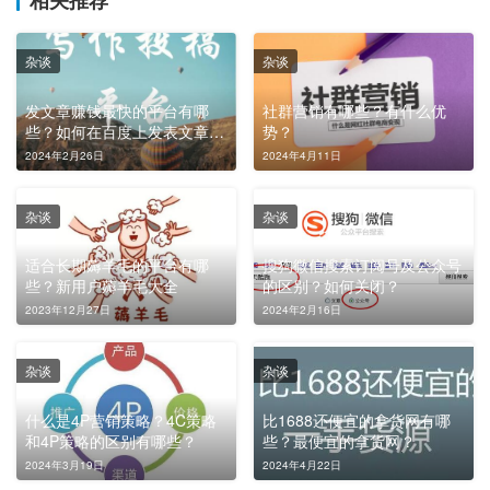
杂谈
杂谈
发文章赚钱最快的平台有哪
社群营销有哪些？有什么优
些？如何在百度上发表文章赚
势？
稿费？
2024年2月26日
2024年4月11日
杂谈
杂谈
适合长期薅羊毛的平台有哪
搜狗微信搜索订阅号及公众号
些？新用户薅羊毛大全
的区别？如何关闭？
2023年12月27日
2024年2月16日
杂谈
杂谈
什么是4P营销策略？4C策略
比1688还便宜的拿货网有哪
和4P策略的区别有哪些？
些？最便宜的拿货网？
2024年3月19日
2024年4月22日